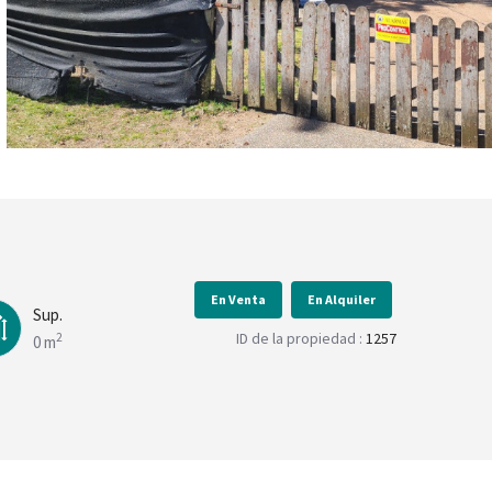
En Venta
En Alquiler
Sup.
ID de la propiedad :
1257
2
0 m