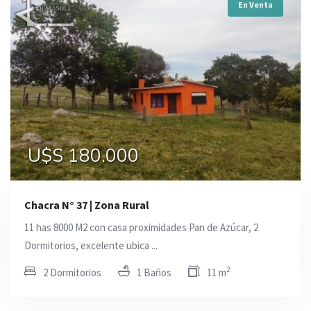
En Venta
U$S 180.000
Chacra N° 37 | Zona Rural
11 has 8000 M2 con casa proximidades Pan de Azúcar, 2
Dormitorios, excelente ubica ...
2
2 Dormitorios
1 Baños
11 m