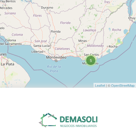
5
Leaflet
| ©
OpenStreetMap