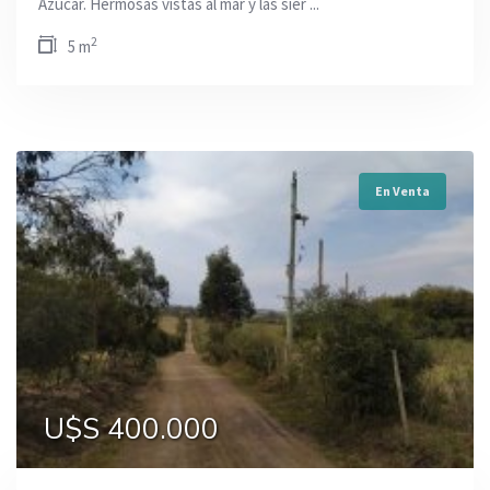
Azúcar. Hermosas vistas al mar y las sier ...
2
5 m
En Venta
U$S 400.000