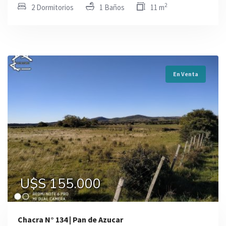
2
2 Dormitorios
1 Baños
11 m
En Venta
U$S 155.000
Chacra N° 134 | Pan de Azucar