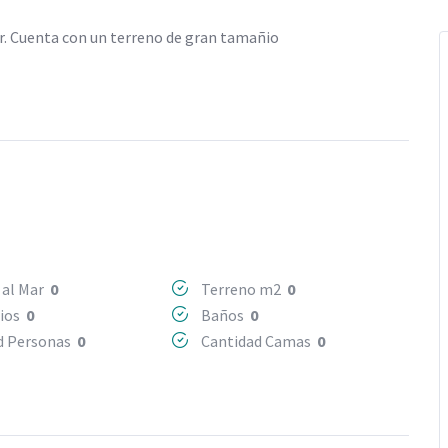
ar. Cuenta con un terreno de gran tamañio
 al Mar
0
Terreno m2
0
rios
0
Baños
0
d Personas
0
Cantidad Camas
0