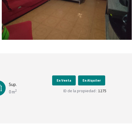
En Venta
En Alquiler
Sup.
ID de la propiedad :
1275
2
0 m